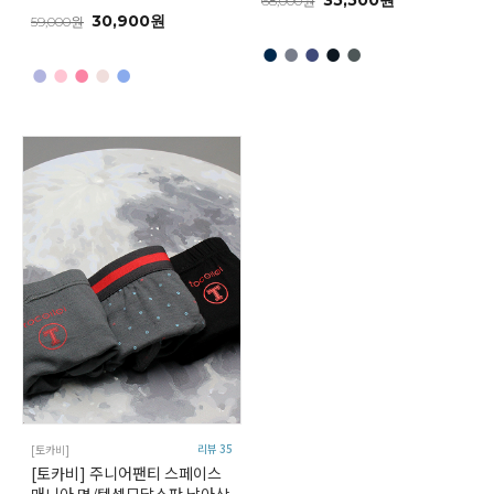
35,500원
68,000원
30,900원
59,000원
●
●
●
●
●
●
●
●
●
●
리뷰 35
[토카비]
[토카비] 주니어팬티 스페이스