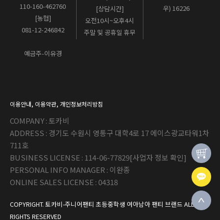
110-160-462760
우) 16226
[상담시간]
[농협]
오전10시~오후4시
081-12-246842
주말 및 공휴일 휴무
예금주-이유경
이용안내
,
이용약관
,
개인정보처리방침
COMPANY : 토카비
ADDRESS : 경기도 수원시 영통구 대학4로 17 에이스광교타워1차
711호
BUSINESS LICENSE : 114-06-77829
[사업자 정보 확인]
PERSONAL INFO MANAGER : 이완종
ONLINE SALES LICENSE : 04318
COPYRIGHT. 토카비-주니어팬티 초등중학생 여아남아 팬티 브랜드 ALL
RIGHTS RESERVED