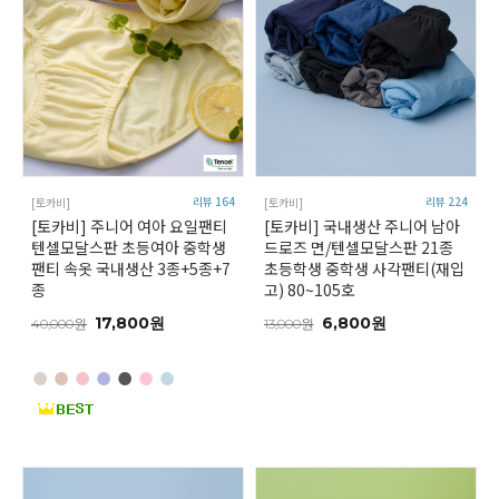
리뷰 164
리뷰 224
[토카비]
[토카비]
[토카비] 주니어 여아 요일팬티
[토카비] 국내생산 주니어 남아
텐셀모달스판 초등여아 중학생
드로즈 면/텐셀모달스판 21종
팬티 속옷 국내생산 3종+5종+7
초등학생 중학생 사각팬티(재입
종
고) 80~105호
17,800원
6,800원
40,000원
13,000원
●
●
●
●
●
●
●