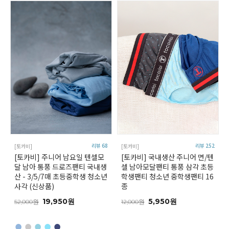
리뷰 68
리뷰 252
[토카비]
[토카비]
[토카비] 주니어 남요일 텐셀모
[토카비] 국내생산 주니어 면/텐
달 남아 통풍 드로즈팬티 국내생
셀 남아모달팬티 통풍 삼각 초등
산 - 3/5/7매 초등중학생 청소년
학생팬티 청소년 중학생팬티 16
사각 (신상품)
종
19,950원
5,950원
52,000원
12,000원
●
●
●
●
●