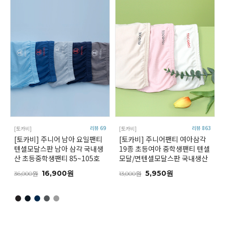
리뷰 69
리뷰 863
[토카비]
[토카비]
[토카비] 주니어 남아 요일팬티
[토카비] 주니어팬티 여아삼각
텐셀모달스판 남아 삼각 국내생
19종 초등여아 중학생팬티 텐셀
산 초등중학생팬티 85~105호
모달/면텐셀모달스판 국내생산
16,900원
5,950원
36,000원
13,000원
●
●
●
●
●