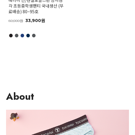
매니아 면/텐셀모달스판 남아삼
각 초등중학생팬티 국내생산 (무
료배송) 80~95호
33,900원
60,000원
●
●
●
●
●
About