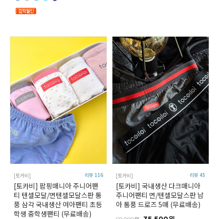
리뷰 116
리뷰 45
[토카비]
[토카비]
[토카비] 팝핑매니아 주니어팬
[토카비] 국내생산 다크매니아
티 텐셀모달/면텐셀모달스판 통
주니어팬티 면/텐셀모달스판 남
풍 삼각 국내생산 여아팬티 초등
아 통풍 드로즈 5매 (무료배송)
학생 중학생팬티 (무료배송)