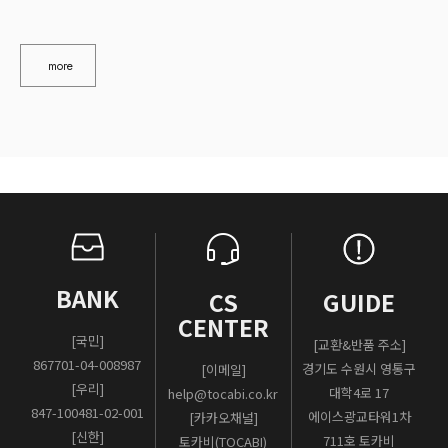
more
BANK
CS
GUIDE
CENTER
[국민]
[교환&반품 주소]
867701-04-008987
경기도 수원시 영통구
[이메일]
[우리]
대학4로 17
help@tocabi.co.kr
847-100481-02-001
에이스광교타워1차
[카카오채널]
[신한]
711호 토카비
토카비(TOCABI)