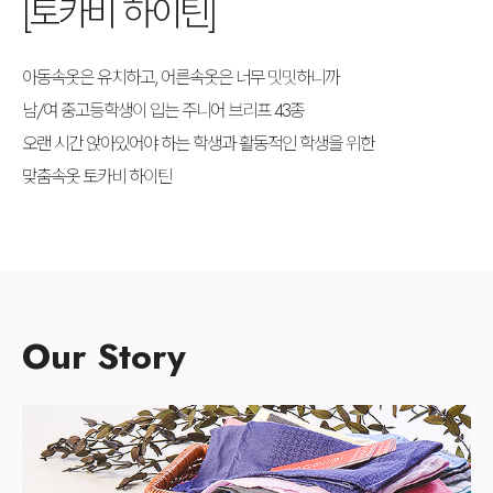
[토카비 하이틴]
아동속옷은 유치하고, 어른속옷은 너무 밋밋하니까
남/여 중고등학생이 입는 주니어 브리프 43종
오랜 시간 앉아있어야 하는 학생과 활동적인 학생을 위한
맞춤속옷 토카비 하이틴
Our Story