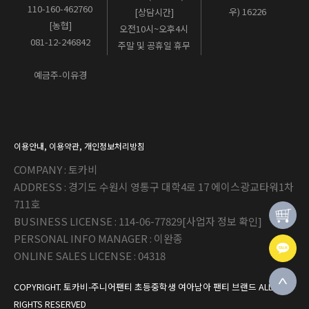
110-160-462760
우) 16226
[상담시간]
[농협]
오전10시~오후4시
081-12-246842
주말 및 공휴일 휴무
예금주-이유경
이용안내
,
이용약관
,
개인정보처리방침
COMPANY : 토카비
ADDRESS : 경기도 수원시 영통구 대학4로 17 에이스광교타워1차
711호
BUSINESS LICENSE : 114-06-77829
[사업자 정보 확인]
PERSONAL INFO MANAGER : 이완종
ONLINE SALES LICENSE : 04318
COPYRIGHT. 토카비-주니어팬티 초등중학생 여아남아 팬티 브랜드 ALL
RIGHTS RESERVED