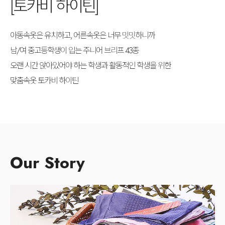
[토카비 하이틴]
아동속옷은 유치하고, 어른속옷은 너무 밋밋하니까
남/여 중고등학생이 입는 주니어 브리프 43종
오랜 시간 앉아있어야 하는 학생과 활동적인 학생을 위한
맞춤속옷 토카비 하이틴
Our Story