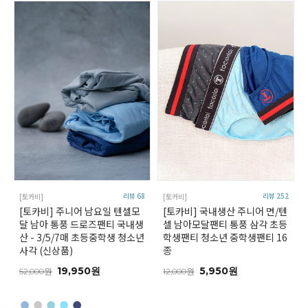
리뷰 68
리뷰 252
[토카비]
[토카비]
[토카비] 주니어 남요일 텐셀모
[토카비] 국내생산 주니어 면/텐
달 남아 통풍 드로즈팬티 국내생
셀 남아모달팬티 통풍 삼각 초등
산 - 3/5/7매 초등중학생 청소년
학생팬티 청소년 중학생팬티 16
사각 (신상품)
종
19,950원
5,950원
52,000원
12,000원
●
●
●
●
●