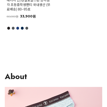
매니아 면/텐셀모달스판 남아삼
각 초등중학생팬티 국내생산 (무
료배송) 80~95호
33,900원
60,000원
●
●
●
●
●
About