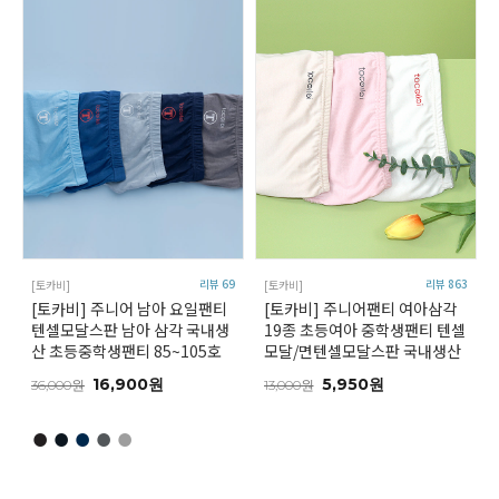
리뷰 69
리뷰 863
[토카비]
[토카비]
[토카비] 주니어 남아 요일팬티
[토카비] 주니어팬티 여아삼각
텐셀모달스판 남아 삼각 국내생
19종 초등여아 중학생팬티 텐셀
산 초등중학생팬티 85~105호
모달/면텐셀모달스판 국내생산
16,900원
5,950원
36,000원
13,000원
●
●
●
●
●