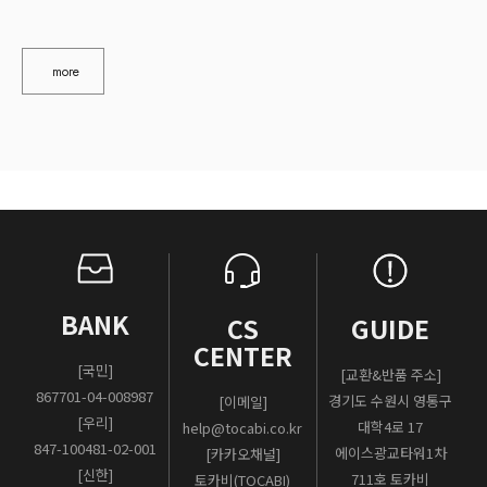
more
BANK
CS
GUIDE
CENTER
[국민]
[교환&반품 주소]
867701-04-008987
경기도 수원시 영통구
[이메일]
[우리]
대학4로 17
help@tocabi.co.kr
847-100481-02-001
에이스광교타워1차
[카카오채널]
[신한]
711호 토카비
토카비(TOCABI)