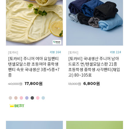
리뷰 164
리뷰 224
[토카비]
[토카비]
[토카비] 주니어 여아 요일팬티
[토카비] 국내생산 주니어 남아
텐셀모달스판 초등여아 중학생
드로즈 면/텐셀모달스판 21종
팬티 속옷 국내생산 3종+5종+7
초등학생 중학생 사각팬티(재입
종
고) 80~105호
17,800원
6,800원
40,000원
13,000원
●
●
●
●
●
●
●