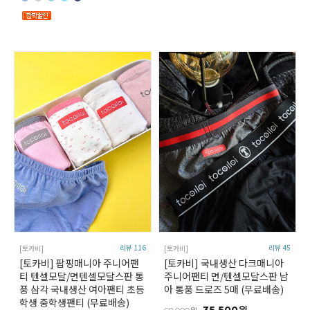
리뷰 116
리뷰 45
[토카비]
[토카비]
[토카비] 팝핑매니아 주니어팬
[토카비] 국내생산 다크매니아
티 텐셀모달/면텐셀모달스판 통
주니어팬티 면/텐셀모달스판 남
풍 삼각 국내생산 여아팬티 초등
아 통풍 드로즈 5매 (무료배송)
학생 중학생팬티 (무료배송)