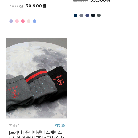
35,500원
68,000원
30,900원
59,000원
●
●
●
●
●
●
●
●
●
●
리뷰 35
[토카비]
[토카비] 주니어팬티 스페이스